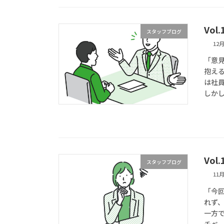
Vo
スタッフブログ
12月
「意
抱える
は社
しかし
Vo
スタッフブログ
11月
「今
れず
一方
チベー