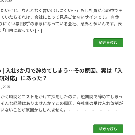
15, 2025
みたいけど、なんとなく言い出しにくい…」もし社員が心の中でそ
ていたら――それは、会社にとって見過ごせないサインです。 有休
取りにくい雰囲気"のままになっている会社、意外と多いんです。表
「自由に取ってい […]
続きを読む
l.5 | 入社3か月で辞めてしまう…その原因、実は「入
期対応」にあった？
1, 2025
っかく時間とコストをかけて採用したのに、短期間で辞めてしまっ
」そんな経験はありませんか？この原因、会社側の受け入れ体制が
ないことが原因かもしれません。 - ‐ - ‐ - ‐ - ‐ - ‐ - ‐ -
続きを読む