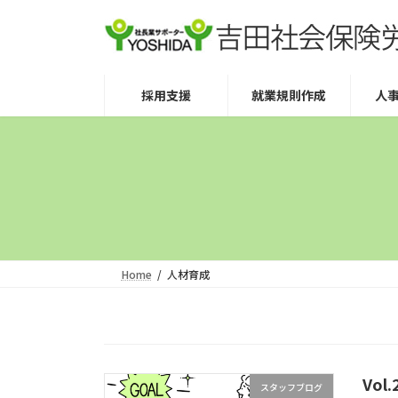
コ
ナ
ン
ビ
テ
ゲ
ン
ー
採用支援
就業規則作成
人
ツ
シ
へ
ョ
ス
ン
キ
に
ッ
移
プ
動
Home
人材育成
Vo
スタッフブログ