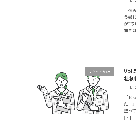
9月 
「休
う感じ
が"
向きは
Vo
スタッフブログ
社初
9月 
「せ
た…
整ってい
[…]