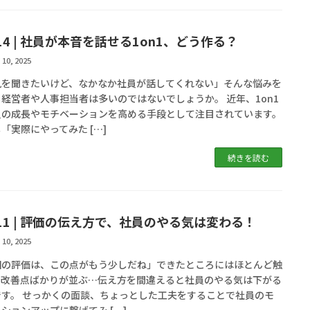
l.14 | 社員が本音を話せる1on1、どう作る？
 10, 2025
見を聞きたいけど、なかなか社員が話してくれない」そんな悩みを
経営者や人事担当者は多いのではないでしょうか。 近年、1on1
員の成長やモチベーションを高める手段として注目されています。
「実際にやってみた […]
続きを読む
l.11 | 評価の伝え方で、社員のやる気は変わる！
 10, 2025
回の評価は、この点がもう少しだね」できたところにはほとんど触
、改善点ばかりが並ぶ…伝え方を間違えると社員のやる気は下がる
です。 せっかくの面談、ちょっとした工夫をすることで社員のモ
ションアップに繋げてみ […]