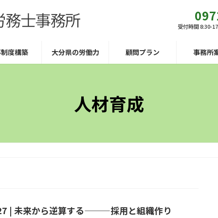
097
受付時間 8:30-1
事制度構築
大分県の労働力
顧問プラン
事務所
人材育成
l.27 | 未来から逆算する———採用と組織作り