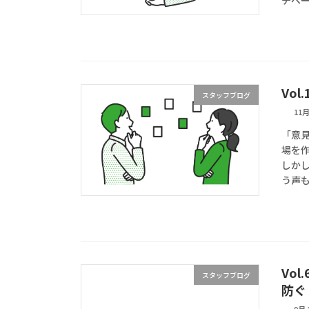
Vo
スタッフブログ
11月
「意
場を
しか
う声も
Vo
スタッフブログ
防ぐ