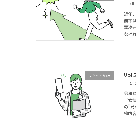
3月 
近年
倍率
異次
なけれ
Vo
スタッフブログ
2月 
令和8
「女
の”
務内容