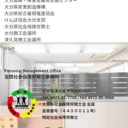
大分高齢・障害者雇用支援センター
大分県産業創造機構
大分県総合雇用推進協会
けんぽ協会大分支部
大分県社会保険労務士
大分商工会議所
津久見商工会議所
リンク
Personal Management Office
吉田社会保険労務士事務所
大分県津久見市中央町18-5
TEL 0972-82-7708 / FAX 0972-85-0666
大分県社会保険労務士会 会員
会員番号（４４３００１１号）
特定社会保険労務士