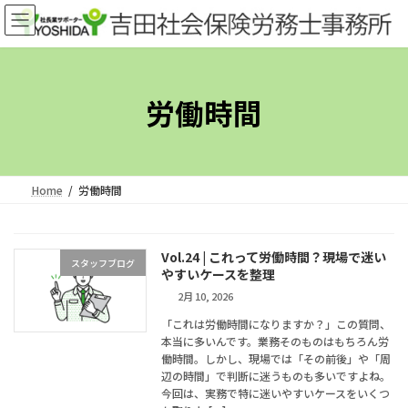
コ
ナ
ン
ビ
テ
ゲ
ン
ー
ツ
シ
労働時間
へ
ョ
ス
ン
キ
に
ッ
移
Home
労働時間
プ
動
Vol.24 | これって労働時間？現場で迷い
スタッフブログ
やすいケースを整理
2月 10, 2026
「これは労働時間になりますか？」この質問、
本当に多いんです。業務そのものはもちろん労
働時間。しかし、現場では「その前後」や「周
辺の時間」で判断に迷うものも多いですよね。
今回は、実務で特に迷いやすいケースをいくつ